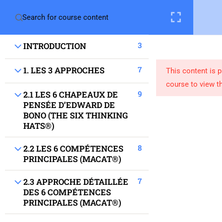
3
INTRODUCTION
7
1. LES 3 APPROCHES
This content is 
course to view th
9
2.1 LES 6 CHAPEAUX DE
PENSÉE D’EDWARD DE
BONO (THE SIX THINKING
HATS®)
8
2.2 LES 6 COMPÉTENCES
PRINCIPALES (MACAT®)
Migrantech
7
2.3 APPROCHE DÉTAILLÉE
DES 6 COMPÉTENCES
Le projet
PRINCIPALES (MACAT®)
Boite à outils