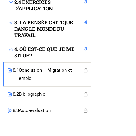
3
2.4 EXERCICES
Qui nous-sommes?
D'APPLICATION
4
3. LA PENSÉE CRITIQUE
Liens
DANS LE MONDE DU
TRAVAIL
E-Modules
3
4. OÙ EST-CE QUE JE ME
SITUE?
Actualités
Mentions légales
8.1
Conclusion – Migration et
emploi
Contact
8.2
Bibliographie
8.3
Auto-évaluation
00 333 88 61 71 67
17, Rue de Boston 67000 Strasbourg