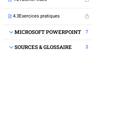
Qui nous-sommes?
4.3
Exercices pratiques
Liens
7
MICROSOFT POWERPOINT
2
SOURCES & GLOSSAIRE
E-Modules
Actualités
Mentions légales
Contact
00 333 88 61 71 67
17, Rue de Boston 67000 Strasbourg