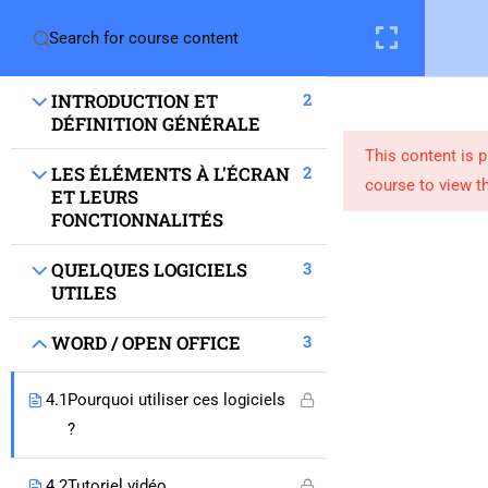
2
INTRODUCTION ET
DÉFINITION GÉNÉRALE
This content is 
2
LES ÉLÉMENTS À L'ÉCRAN
course to view th
ET LEURS
FONCTIONNALITÉS
3
QUELQUES LOGICIELS
UTILES
3
WORD / OPEN OFFICE
Migrantech
4.1
Pourquoi utiliser ces logiciels
Le projet
?
Boite à outils
4.2
Tutoriel vidéo